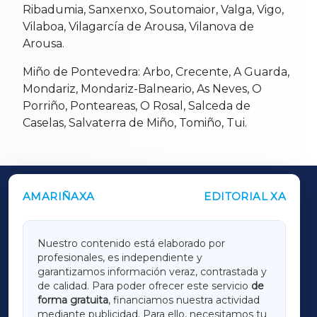
Ribadumia, Sanxenxo, Soutomaior, Valga, Vigo,
Vilaboa, Vilagarcía de Arousa, Vilanova de
Arousa.
Miño de Pontevedra: Arbo, Crecente, A Guarda,
Mondariz, Mondariz-Balneario, As Neves, O
Porriño, Ponteareas, O Rosal, Salceda de
Caselas, Salvaterra de Miño, Tomiño, Tui.
AMARIÑAXA
EDITORIAL XA
OUTROS PERIÓDICOS
GALICIAXA
Nuestro contenido está elaborado por
profesionales, es independiente y
LUGOXA
garantizamos información veraz, contrastada y
de calidad. Para poder ofrecer este servicio
de
forma gratuita
, financiamos nuestra actividad
TERRACHAXA
mediante publicidad. Para ello, necesitamos tu