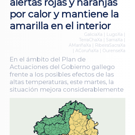
alertas rojas y naranjas
por calor y mantiene la
amarilla en el interior
GaliciaXa | LugoXa |
TerraChaXa | SarriaXa |
AMariñaXa | RibeiraSacraXa
| ACoruñaXa | OurenseXa
En el ámbito del Plan de
Actuaciones del Gobierno gallego
frente a los posibles efectos de las
altas temperaturas, este martes, la
situación mejora considerablemente