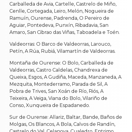
Carballeda de Avia, Cartelle, Castrelo de Miño,
Cenlle, Cortegada, Leiro, Melón, Nogueira de
Ramuín, Ourense, Padrenda, O Pereiro de
Aguiar, Pontedeva, Punxín, Ribadavia, San
Amaro, San Cibrao das Viñas, Taboadela e Toén.
Valdeorras: O Barco de Valdeorras, Larouco,
Petín, A Rúa, Rubiá, Vilamartín de Valdeorras.
Montaña de Ourense: O Bolo, Carballeda de
Valdeorras, Castro Caldelas, Chandrexa de
Queixa, Esgos, A Gudiña, Maceda, Manzaneda, A
Mezquita, Montederramo, Parada de Sil, A
Pobra de Trives, San Xoán de Río, Riós, A
Teixeira, A Veiga, Viana do Bolo, Vilariño de
Conso, Xunqueira de Espadanedo.
Sur de Ourense: Allariz, Baltar, Bande, Baños de
Molgas, Os Blancos, A Bola, Calvos de Randín,
Castrelo do Val, Celanova, Cualedro, Entrimo,