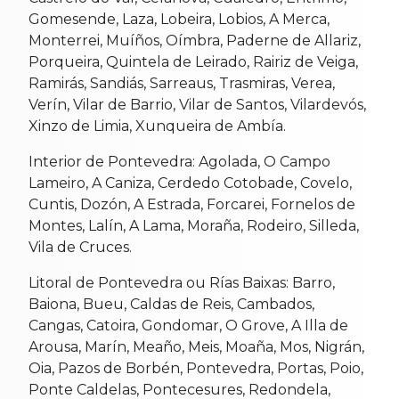
Gomesende, Laza, Lobeira, Lobios, A Merca,
Monterrei, Muíños, Oímbra, Paderne de Allariz,
Porqueira, Quintela de Leirado, Rairiz de Veiga,
Ramirás, Sandiás, Sarreaus, Trasmiras, Verea,
Verín, Vilar de Barrio, Vilar de Santos, Vilardevós,
Xinzo de Limia, Xunqueira de Ambía.
Interior de Pontevedra: Agolada, O Campo
Lameiro, A Caniza, Cerdedo Cotobade, Covelo,
Cuntis, Dozón, A Estrada, Forcarei, Fornelos de
Montes, Lalín, A Lama, Moraña, Rodeiro, Silleda,
Vila de Cruces.
Litoral de Pontevedra ou Rías Baixas: Barro,
Baiona, Bueu, Caldas de Reis, Cambados,
Cangas, Catoira, Gondomar, O Grove, A Illa de
Arousa, Marín, Meaño, Meis, Moaña, Mos, Nigrán,
Oia, Pazos de Borbén, Pontevedra, Portas, Poio,
Ponte Caldelas, Pontecesures, Redondela,