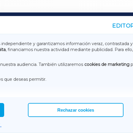
EDITOR
A
TERRACHAXA
s independiente y garantizamos información veraz, contrastada y
ita
, financiamos nuestra actividad mediante publicidad. Para ello,
ASACRAXA
ACORUÑAXA
nuestra audiencia. También utilizaremos
cookies de marketing
p
es que deseas permitir.
ACEBOOK
CONTACTO
NSTAGRAM
EMEROTECA
Rechazar cookies
.