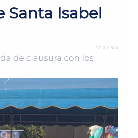
e Santa Isabel
AMariñaXa
ada de clausura con los