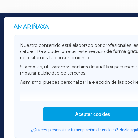
AMARIÑAXA
OUTROS PERIÓDICOS
GALICIAXA
LUGOX
Nuestro contenido está elaborado por profesionales, e
calidad. Para poder ofrecer este servicio
de forma gratu
AMARIÑAXA
RIBEIR
necesitamos tu consentimiento.
OURENSEXA
Si aceptas, utilizaremos
cookies de analítica
para medir 
mostrar publicidad de terceros.
Asimismo, puedes personalizar la elección de las cooki
F
I
H
Aceptar cookies
¿Quieres personalizar tu aceptación de cookies? Hazlo aquí