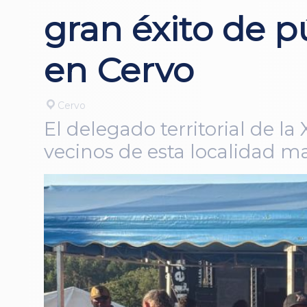
gran éxito de pú
en Cervo
Cervo
El delegado territorial de l
vecinos de esta localidad m