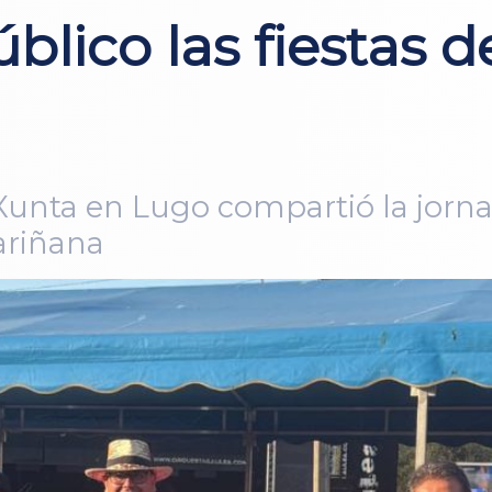
blico las fiestas d
a Xunta en Lugo compartió la jorn
ariñana