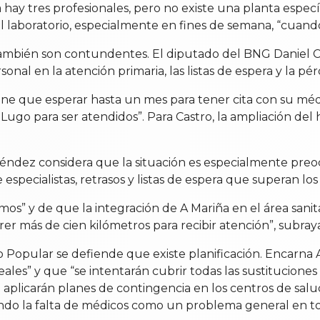
ía hay tres profesionales, pero no existe una planta especí
l laboratorio, especialmente en fines de semana, “cuando 
as también son contundentes. El diputado del BNG Daniel C
onal en la atención primaria, las listas de espera y la pérd
iene que esperar hasta un mes para tener cita con su mé
go para ser atendidos”. Para Castro, la ampliación del hos
Méndez considera que la situación es especialmente preo
especialistas, retrasos y listas de espera que superan los
os” y de que la integración de A Mariña en el área sanit
rer más de cien kilómetros para recibir atención”, subray
do Popular se defiende que existe planificación. Encarna
eales” y que “se intentarán cubrir todas las sustituciones
se aplicarán planes de contingencia en los centros de sa
lando la falta de médicos como un problema general en t