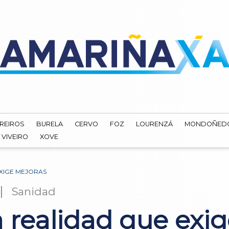
REIROS
BURELA
CERVO
FOZ
LOURENZÁ
MONDOÑED
VIVEIRO
XOVE
EXIGE MEJORAS
|
Sanidad
 realidad que exi