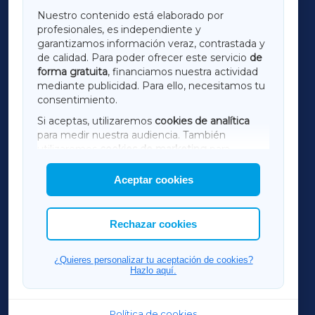
GALICIAXA
Nuestro contenido está elaborado por
profesionales, es independiente y
LUGOXA
garantizamos información veraz, contrastada y
de calidad. Para poder ofrecer este servicio
de
forma gratuita
, financiamos nuestra actividad
TERRACHAXA
mediante publicidad. Para ello, necesitamos tu
consentimiento.
SARRIAXA
Si aceptas, utilizaremos
cookies de analítica
para medir nuestra audiencia. También
AMARIÑAXA
utilizaremos
cookies de marketing
para
mostrar publicidad de terceros.
Aceptar cookies
RIBEIRASACRAXA
Asimismo, puedes personalizar la elección de
las cookies que deseas permitir.
ACORUÑAXA
Rechazar cookies
FERROLXA
¿Quieres personalizar tu aceptación de cookies?
Hazlo aquí.
OURENSEXA
Política de cookies