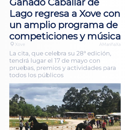
Ganado Caballar de
Lago regresa a Xove con
un amplio programa de
competiciones y música
Xove
AMariñaXa
La cita, que celebra su 28ª edición,
tendrá lugar el 17 de mayo con
pruebas, premios y actividades para
todos los públicos