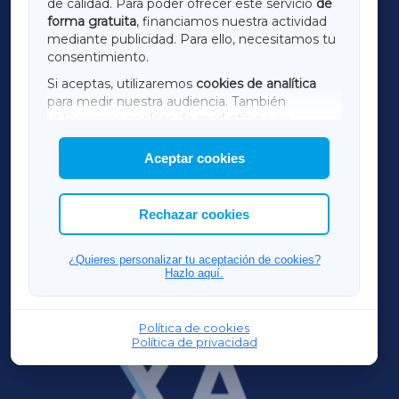
de calidad. Para poder ofrecer este servicio
de
forma gratuita
, financiamos nuestra actividad
TERRACHAXA
mediante publicidad. Para ello, necesitamos tu
consentimiento.
SARRIAXA
Si aceptas, utilizaremos
cookies de analítica
para medir nuestra audiencia. También
AMARIÑAXA
utilizaremos
cookies de marketing
para
mostrar publicidad de terceros.
Aceptar cookies
RIBEIRASACRAXA
Asimismo, puedes personalizar la elección de
las cookies que deseas permitir.
ACORUÑAXA
Rechazar cookies
FERROLXA
¿Quieres personalizar tu aceptación de cookies?
Hazlo aquí.
OURENSEXA
Política de cookies
Política de privacidad