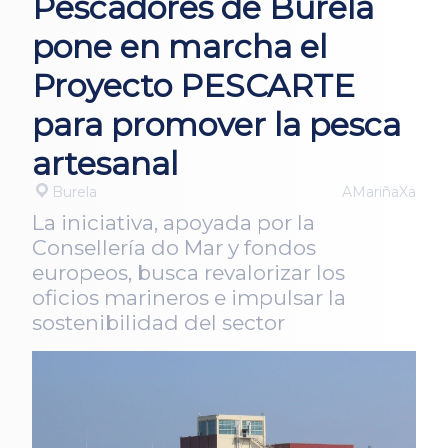
Pescadores de Burela
pone en marcha el
Proyecto PESCARTE
para promover la pesca
artesanal
Burela
AMariñaXa
La iniciativa, apoyada por la
Consellería do Mar y fondos
europeos, busca revalorizar los
oficios marineros e impulsar la
sostenibilidad del sector