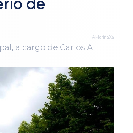
rio de
AMariñaXa
pal, a cargo de Carlos A.