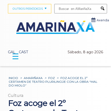
Buscar:
OUTROS PERIÓDICOS
Submi
Axenda
GAL
CAST
Sábado, 8 ago 2026
☰
INICIO
>
AMARIÑAXA
>
FOZ
>
FOZ ACOGE EL 2º
CERTAMEN DE TEATRO PLURILINGÜE CON LA OBRA “MAL
DO MIOLO”
Cultura
Foz acoge el 2º