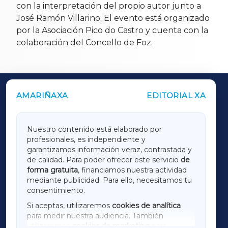
con la interpretación del propio autor junto a
José Ramón Villarino. El evento está organizado
por la Asociación Pico do Castro y cuenta con la
colaboración del Concello de Foz.
AMARIÑAXA
EDITORIAL XA
OUTROS PERIÓDICOS
GALICIAXA
Nuestro contenido está elaborado por
profesionales, es independiente y
LUGOXA
garantizamos información veraz, contrastada y
de calidad. Para poder ofrecer este servicio
de
forma gratuita
, financiamos nuestra actividad
TERRACHAXA
mediante publicidad. Para ello, necesitamos tu
consentimiento.
SARRIAXA
Si aceptas, utilizaremos
cookies de analítica
para medir nuestra audiencia. También
AMARIÑAXA
utilizaremos
cookies de marketing
para