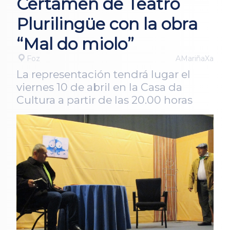
Certamen de Teatro
Plurilingüe con la obra
“Mal do miolo”
Foz
AMariñaXa
La representación tendrá lugar el
viernes 10 de abril en la Casa da
Cultura a partir de las 20.00 horas