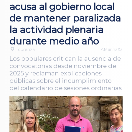
acusa al gobierno local
de mantener paralizada
la actividad plenaria
durante medio año
Lourenzá
AMariñaXa
Los populares critican la ausencia de
convocatorias desde noviembre de
2025 y reclaman explicaciones
públicas sobre el incumplimiento
del calendario de sesiones ordinarias