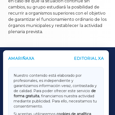
en caso de que la situación continúe sin
cambios, su grupo estudiará la posibilidad de
recurrir a organismos superiores con el objetivo
de garantizar el funcionamiento ordinario de los
órganos municipales y restablecer la actividad
plenaria prevista.
AMARIÑAXA
EDITORIAL XA
OUTROS PERIÓDICOS
GALICIAXA
Nuestro contenido está elaborado por
profesionales, es independiente y
LUGOXA
garantizamos información veraz, contrastada y
de calidad. Para poder ofrecer este servicio
de
forma gratuita
, financiamos nuestra actividad
TERRACHAXA
mediante publicidad. Para ello, necesitamos tu
consentimiento.
SARRIAXA
Si aceptas, utilizaremos
cookies de analítica