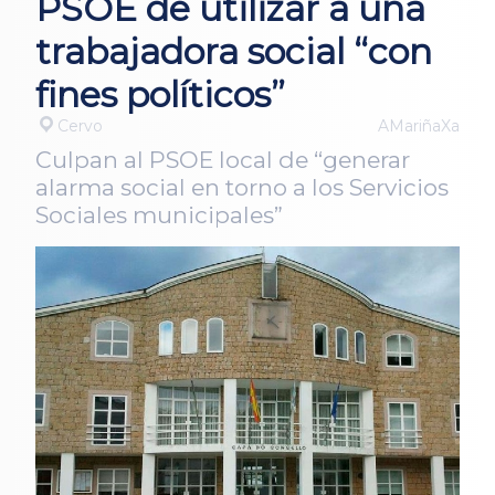
PSOE de utilizar a una
trabajadora social “con
fines políticos”
Cervo
AMariñaXa
Culpan al PSOE local de “generar
alarma social en torno a los Servicios
Sociales municipales”