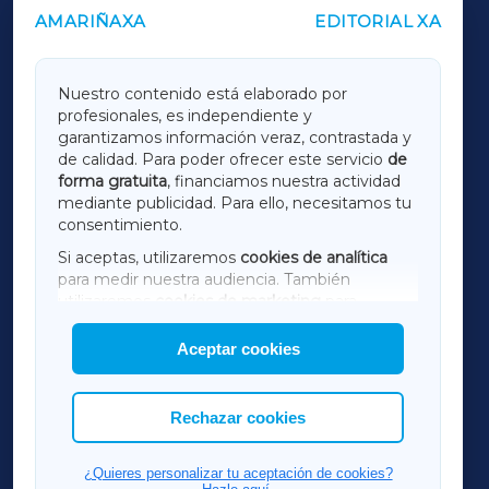
AMARIÑAXA
EDITORIAL XA
OUTROS PERIÓDICOS
GALICIAXA
Nuestro contenido está elaborado por
profesionales, es independiente y
LUGOXA
garantizamos información veraz, contrastada y
de calidad. Para poder ofrecer este servicio
de
forma gratuita
, financiamos nuestra actividad
TERRACHAXA
mediante publicidad. Para ello, necesitamos tu
consentimiento.
SARRIAXA
Si aceptas, utilizaremos
cookies de analítica
para medir nuestra audiencia. También
AMARIÑAXA
utilizaremos
cookies de marketing
para
mostrar publicidad de terceros.
Aceptar cookies
RIBEIRASACRAXA
Asimismo, puedes personalizar la elección de
las cookies que deseas permitir.
ACORUÑAXA
Rechazar cookies
FERROLXA
¿Quieres personalizar tu aceptación de cookies?