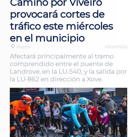
Camiño por Viveiro
provocará cortes de
tráfico este miércoles
en el municipio
Viveiro
AMariñaXa
Afectará principalmente al tramo
comprendido entre el puente de
Landrove, en la LU-540, y la salida por
la LU-862 en dirección a Xove.