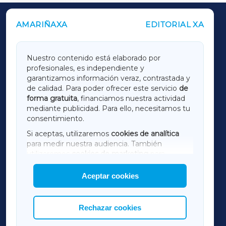
AMARIÑAXA
EDITORIAL XA
OUTROS PERIÓDICOS
GALICIAXA
Nuestro contenido está elaborado por
profesionales, es independiente y
LUGOXA
garantizamos información veraz, contrastada y
de calidad. Para poder ofrecer este servicio
de
forma gratuita
, financiamos nuestra actividad
TERRACHAXA
mediante publicidad. Para ello, necesitamos tu
consentimiento.
SARRIAXA
Si aceptas, utilizaremos
cookies de analítica
para medir nuestra audiencia. También
AMARIÑAXA
utilizaremos
cookies de marketing
para
mostrar publicidad de terceros.
Aceptar cookies
RIBEIRASACRAXA
Asimismo, puedes personalizar la elección de
las cookies que deseas permitir.
ACORUÑAXA
Rechazar cookies