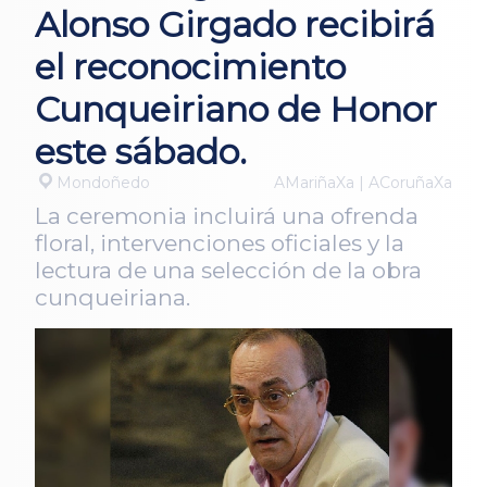
Alonso Girgado recibirá
el reconocimiento
Cunqueiriano de Honor
este sábado.
Mondoñedo
AMariñaXa | ACoruñaXa
La ceremonia incluirá una ofrenda
floral, intervenciones oficiales y la
lectura de una selección de la obra
cunqueiriana.