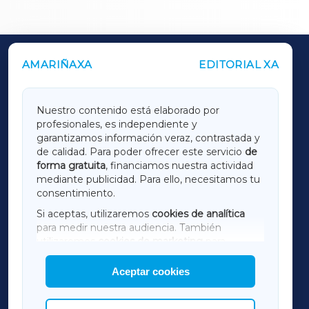
AMARIÑAXA
EDITORIAL XA
OUTROS PERIÓDICOS
GALICIAXA
Nuestro contenido está elaborado por
profesionales, es independiente y
LUGOXA
garantizamos información veraz, contrastada y
de calidad. Para poder ofrecer este servicio
de
forma gratuita
, financiamos nuestra actividad
TERRACHAXA
mediante publicidad. Para ello, necesitamos tu
consentimiento.
SARRIAXA
Si aceptas, utilizaremos
cookies de analítica
para medir nuestra audiencia. También
AMARIÑAXA
utilizaremos
cookies de marketing
para
mostrar publicidad de terceros.
Aceptar cookies
RIBEIRASACRAXA
Asimismo, puedes personalizar la elección de
las cookies que deseas permitir.