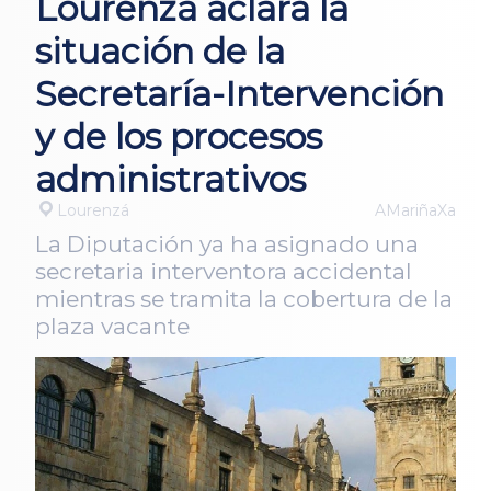
Lourenzá aclara la
situación de la
Secretaría-Intervención
y de los procesos
administrativos
Lourenzá
AMariñaXa
La Diputación ya ha asignado una
secretaria interventora accidental
mientras se tramita la cobertura de la
plaza vacante