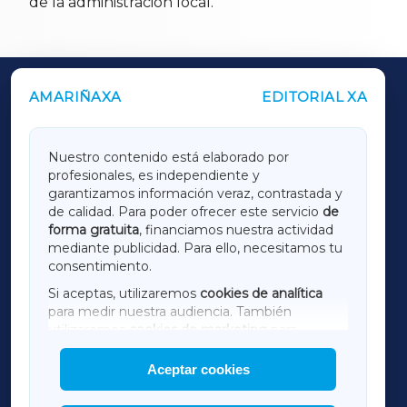
de la administración local.
AMARIÑAXA
EDITORIAL XA
OUTROS PERIÓDICOS
GALICIAXA
Nuestro contenido está elaborado por
profesionales, es independiente y
LUGOXA
garantizamos información veraz, contrastada y
de calidad. Para poder ofrecer este servicio
de
forma gratuita
, financiamos nuestra actividad
TERRACHAXA
mediante publicidad. Para ello, necesitamos tu
consentimiento.
SARRIAXA
Si aceptas, utilizaremos
cookies de analítica
para medir nuestra audiencia. También
AMARIÑAXA
utilizaremos
cookies de marketing
para
mostrar publicidad de terceros.
Aceptar cookies
RIBEIRASACRAXA
Asimismo, puedes personalizar la elección de
las cookies que deseas permitir.