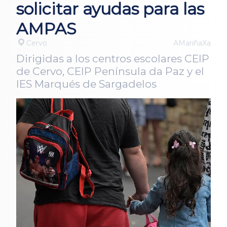
solicitar ayudas para las
AMPAS
Cervo
AMariñaXa
Dirigidas a los centros escolares CEIP
de Cervo, CEIP Península da Paz y el
IES Marqués de Sargadelos