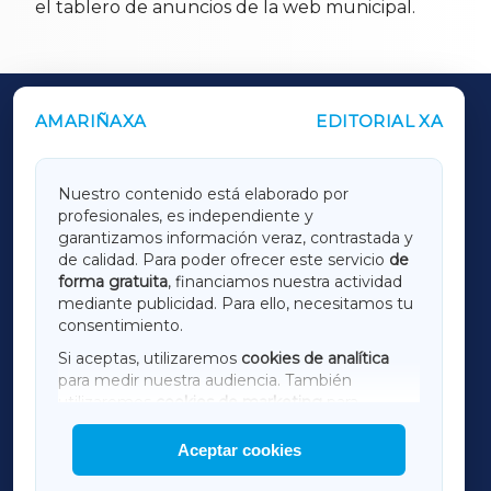
el tablero de anuncios de la web municipal.
AMARIÑAXA
EDITORIAL XA
OUTROS PERIÓDICOS
GALICIAXA
Nuestro contenido está elaborado por
profesionales, es independiente y
LUGOXA
garantizamos información veraz, contrastada y
de calidad. Para poder ofrecer este servicio
de
forma gratuita
, financiamos nuestra actividad
TERRACHAXA
mediante publicidad. Para ello, necesitamos tu
consentimiento.
SARRIAXA
Si aceptas, utilizaremos
cookies de analítica
para medir nuestra audiencia. También
AMARIÑAXA
utilizaremos
cookies de marketing
para
mostrar publicidad de terceros.
Aceptar cookies
RIBEIRASACRAXA
Asimismo, puedes personalizar la elección de
las cookies que deseas permitir.