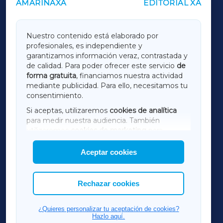
AMARIÑAXA
EDITORIAL XA
OUTROS PERIÓDICOS
GALICIAXA
Nuestro contenido está elaborado por
profesionales, es independiente y
LUGOXA
garantizamos información veraz, contrastada y
de calidad. Para poder ofrecer este servicio
de
forma gratuita
, financiamos nuestra actividad
TERRACHAXA
mediante publicidad. Para ello, necesitamos tu
consentimiento.
SARRIAXA
Si aceptas, utilizaremos
cookies de analítica
para medir nuestra audiencia. También
AMARIÑAXA
utilizaremos
cookies de marketing
para
mostrar publicidad de terceros.
Aceptar cookies
RIBEIRASACRAXA
Asimismo, puedes personalizar la elección de
las cookies que deseas permitir.
ACORUÑAXA
Rechazar cookies
FERROLXA
¿Quieres personalizar tu aceptación de cookies?
Hazlo aquí.