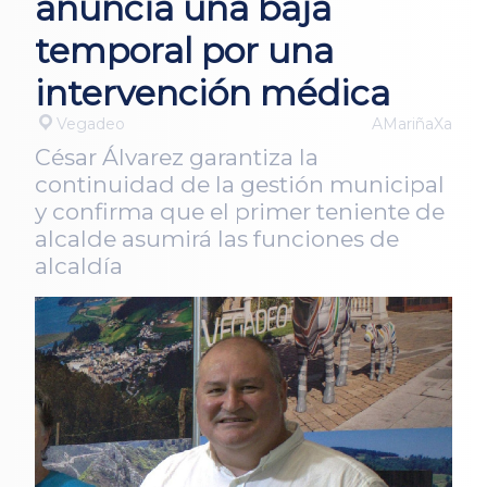
anuncia una baja
temporal por una
intervención médica
Vegadeo
AMariñaXa
César Álvarez garantiza la
continuidad de la gestión municipal
y confirma que el primer teniente de
alcalde asumirá las funciones de
alcaldía