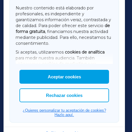
GALICIAXA
Nuestro contenido está elaborado por
profesionales, es independiente y
LUGOXA
garantizamos información veraz, contrastada y
de calidad. Para poder ofrecer este servicio
de
forma gratuita
, financiamos nuestra actividad
TERRACHAXA
mediante publicidad. Para ello, necesitamos tu
consentimiento.
SARRIAXA
Si aceptas, utilizaremos
cookies de analítica
para medir nuestra audiencia. También
AMARIÑAXA
utilizaremos
cookies de marketing
para
mostrar publicidad de terceros.
Aceptar cookies
RIBEIRASACRAXA
Asimismo, puedes personalizar la elección de
las cookies que deseas permitir.
ACORUÑAXA
Rechazar cookies
FERROLXA
¿Quieres personalizar tu aceptación de cookies?
Hazlo aquí.
OURENSEXA