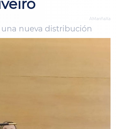
iveiro
AMariñaXa
n una nueva distribución