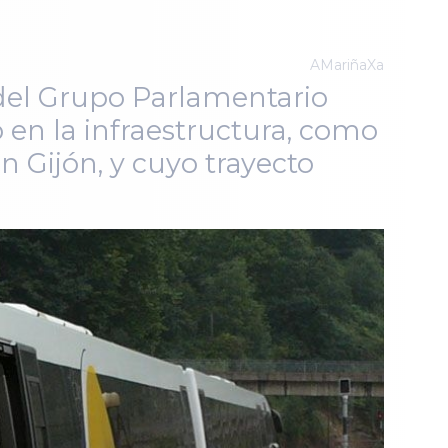
AMariñaXa
del Grupo Parlamentario
o en la infraestructura, como
 Gijón, y cuyo trayecto