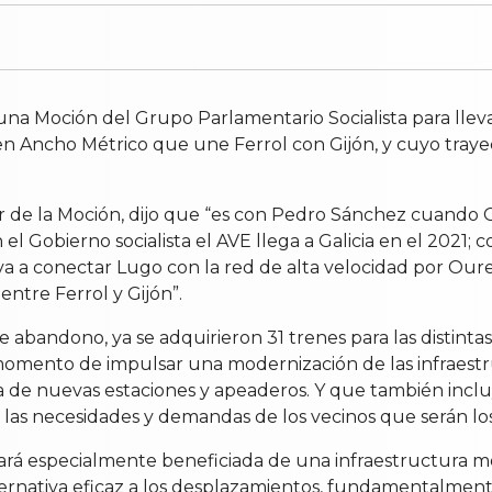
a Moción del Grupo Parlamentario Socialista para llevar
en Ancho Métrico que une Ferrol con Gijón, y cuyo traye
or de la Moción, dijo que “es con Pedro Sánchez cuando G
l Gobierno socialista el AVE llega a Galicia en el 2021; 
 a conectar Lugo con la red de alta velocidad por Ourens
ntre Ferrol y Gijón”.
andono, ya se adquirieron 31 trenes para las distintas
el momento de impulsar una modernización de las infraestr
a de nuevas estaciones y apeaderos. Y que también incl
 las necesidades y demandas de los vecinos que serán los 
ará especialmente beneficiada de una infraestructura mo
ernativa eficaz a los desplazamientos, fundamentalmente