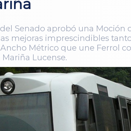
ariña
 del Senado aprobó una Moción 
o las mejoras imprescindibles tant
Ancho Métrico que une Ferrol con
A Mariña Lucense.