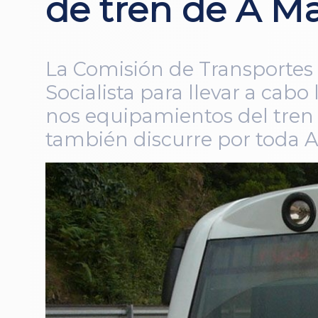
de tren de A M
La Comisión de Transportes
Socialista para llevar a cab
nos equipamientos del tren 
también discurre por toda 