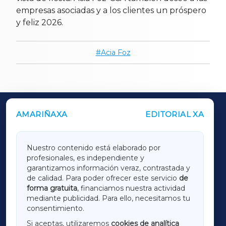
empresas asociadas y a los clientes un próspero
y feliz 2026.
Acia Foz
AMARIÑAXA
EDITORIAL XA
OUTROS PERIÓDICOS
GALICIAXA
Nuestro contenido está elaborado por
profesionales, es independiente y
LUGOXA
garantizamos información veraz, contrastada y
de calidad. Para poder ofrecer este servicio
de
forma gratuita
, financiamos nuestra actividad
TERRACHAXA
mediante publicidad. Para ello, necesitamos tu
consentimiento.
SARRIAXA
Si aceptas, utilizaremos
cookies de analítica