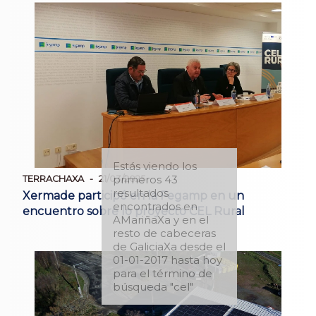
Estás viendo los
primeros 43
TERRACHAXA
21/03/2025
resultados
Xermade participó en la Fegamp en un
encontrados en
encuentro sobre lo proyecto CEL Rural
AMariñaXa y en el
resto de cabeceras
de GaliciaXa desde el
01-01-2017 hasta hoy
para el término de
búsqueda "cel"