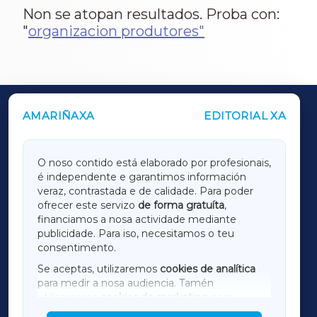
Non se atopan resultados. Proba con:
"
organizacion produtores"
AMARIÑAXA
EDITORIAL XA
OUTROS PERIÓDICOS
GALICIAXA
O noso contido está elaborado por profesionais,
é independente e garantimos información
LUGOXA
veraz, contrastada e de calidade. Para poder
ofrecer este servizo
de forma gratuíta
,
financiamos a nosa actividade mediante
TERRACHAXA
publicidade. Para iso, necesitamos o teu
consentimento.
SARRIAXA
Se aceptas, utilizaremos
cookies de analítica
para medir a nosa audiencia. Tamén
AMARIÑAXA
utilizaremos
cookies de marketing
para
mostrar publicidade de terceiros.