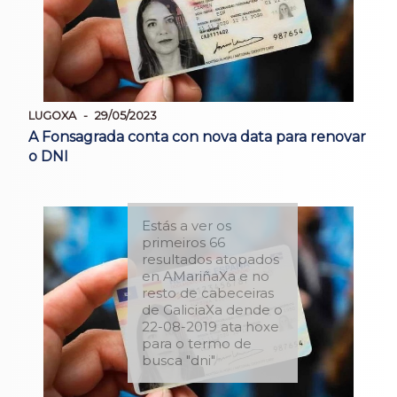
LUGOXA
29/05/2023
A Fonsagrada conta con nova data para renovar
o DNI
Estás a ver os
primeiros 66
resultados atopados
en AMariñaXa e no
resto de cabeceiras
de GaliciaXa dende o
22-08-2019 ata hoxe
para o termo de
busca "dni"