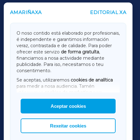
AMARIÑAXA
EDITORIAL XA
OUTROS PERIÓDICOS
GALICIAXA
O noso contido está elaborado por profesionais,
é independente e garantimos información
LUGOXA
veraz, contrastada e de calidade. Para poder
ofrecer este servizo
de forma gratuíta
,
financiamos a nosa actividade mediante
TERRACHAXA
publicidade. Para iso, necesitamos o teu
consentimento.
SARRIAXA
Se aceptas, utilizaremos
cookies de analítica
para medir a nosa audiencia. Tamén
AMARIÑAXA
utilizaremos
cookies de marketing
para
mostrar publicidade de terceiros.
Aceptar cookies
RIBEIRASACRAXA
Así mesmo, podes personalizar a elección das
cookies que desexas permitir.
ACORUÑAXA
Rexeitar cookies
FERROLXA