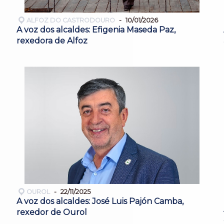
ALFOZ DO CASTRODOURO
10/01/2026
A voz dos alcaldes: Efigenia Maseda Paz,
rexedora de Alfoz
OUROL
22/11/2025
A voz dos alcaldes: José Luis Pajón Camba,
rexedor de Ourol