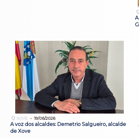
A
G
XOVE
19/06/2026
A voz dos alcaldes: Demetrio Salgueiro, alcalde
de Xove