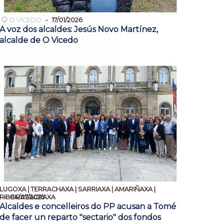
O VICEDO
17/01/2026
A voz dos alcaldes: Jesús Novo Martínez,
alcalde de O Vicedo
LUGOXA | TERRACHAXA | SARRIAXA | AMARIÑAXA |
04/07/2025
RIBEIRASACRAXA
Alcaldes e concelleiros do PP acusan a Tomé
de facer un reparto "sectario" dos fondos